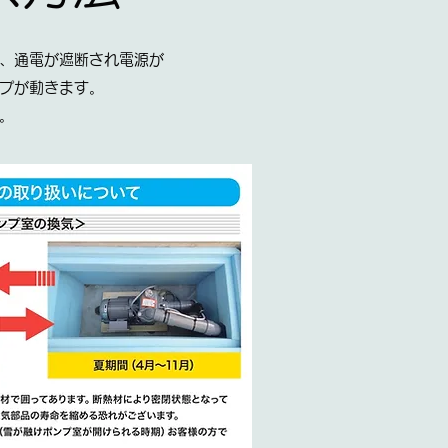
、通電が遮断され電源が
プが動きます。
。